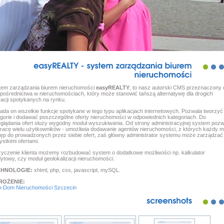
easyREALTY
system
zarządzania
biurem
nieruchomości
tem zarządzania biurem nieruchomości
easyREALTY
, to nasz autorski CMS przeznaczony 
 pośrednictwa w nieruchomościach, który może stanowić tańszą alternatywę dla drogich
kacji spotykanych na rynku.
ada on wszelkie funkcje spotykane w tego typu aplikacjach internetowych. Pozwala tworzyć
gorie i dodawać poszczególne oferty nieruchomości w odpowiednich kategoriach. Do
glądania ofert służy wygodny moduł wyszukiwania. Od strony administracyjnej system pozw
racę wielu użytkowników - umożliwia dodawanie agentów nieruchomości, z których każdy 
ęp do prowadzonych przez siebie ofert, zaś główny administrator systemu może zarządzać
stkimi ofertami.
życzenie klienta możemy rozbudować system o dodatkowe możliwości np. kalkulator
ytowy, czy moduł geolokalizacji nieruchomości.
CHNOLOGIE:
xhtml, php, css, javascript, mySQL.
ROŻENIE:
o-Dom Nieruchomości Szczecin
screenshots