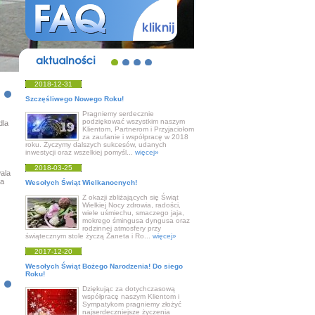
aktualności
2018-12-31
Szczęśliwego Nowego Roku!
Pragniemy serdecznie
podziękować wszystkim naszym
dla
Klientom, Partnerom i Przyjaciołom
za zaufanie i współpracę w 2018
roku. Życzymy dalszych sukcesów, udanych
inwestycji oraz wszelkiej pomyśl...
więcej»
2018-03-25
ala
ma
Wesołych Świąt Wielkanocnych!
Z okazji zbliżających się Świąt
Wielkiej Nocy zdrowia, radości,
wiele uśmiechu, smaczego jaja,
mokrego śmingusa dyngusa oraz
rodzinnej atmosfery przy
świątecznym stole życzą Żaneta i Ro...
więcej»
2017-12-20
Wesołych Świąt Bożego Narodzenia! Do siego
Roku!
Dziękując za dotychczasową
współpracę naszym Klientom i
Sympatykom pragniemy złożyć
najserdeczniejsze życzenia