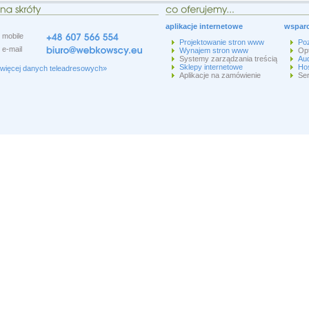
aplikacje internetowe
wsparc
mobile
Projektowanie stron www
Po
e-mail
Wynajem stron www
Op
Systemy zarządzania treścią
Aud
Sklepy internetowe
Hos
więcej danych teleadresowych»
Aplikacje na zamówienie
Ser