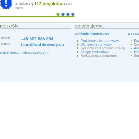
znajduje się
stron
www.
aplikacje internetowe
wsparc
mobile
Projektowanie stron www
Po
e-mail
Wynajem stron www
Op
Systemy zarządzania treścią
Aud
Sklepy internetowe
Hos
więcej danych teleadresowych»
Aplikacje na zamówienie
Ser