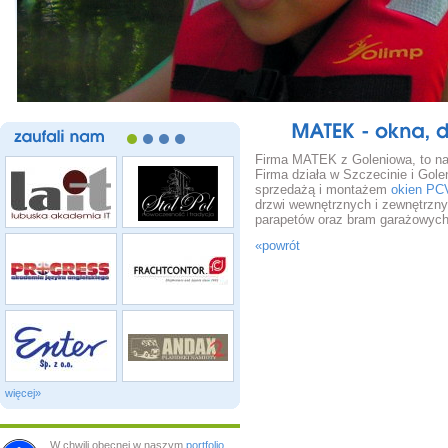
MATEK
okna,
zaufali
nam
Firma MATEK z Goleniowa, to nasz
Firma działa w Szczecinie i Gole
sprzedażą i montażem
okien PCV
drzwi wewnętrznych i zewnętrznych
parapetów oraz bram garażowych
«powrót
więcej»
W chwili obecnej w naszym
portfolio