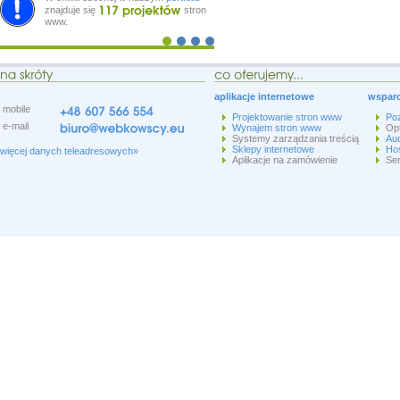
znajduje się
stron
www.
aplikacje internetowe
wsparc
mobile
Projektowanie stron www
Po
e-mail
Wynajem stron www
Op
Systemy zarządzania treścią
Aud
Sklepy internetowe
Hos
więcej danych teleadresowych»
Aplikacje na zamówienie
Ser