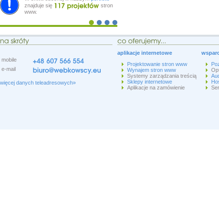
znajduje się
stron
www.
aplikacje internetowe
wsparc
mobile
Projektowanie stron www
Po
e-mail
Wynajem stron www
Op
Systemy zarządzania treścią
Aud
Sklepy internetowe
Hos
więcej danych teleadresowych»
Aplikacje na zamówienie
Ser