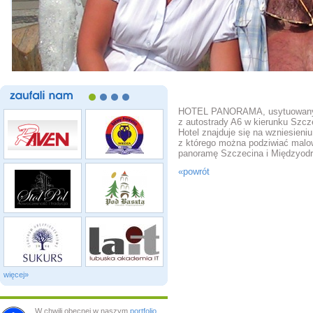
zaufali
nam
HOTEL PANORAMA, usytuowany 
z autostrady A6 w kierunku Szcz
Hotel znajduje się na wzniesieni
z którego można podziwiać malo
panoramę Szczecina i Międzyodr
«powrót
więcej»
W chwili obecnej w naszym
portfolio