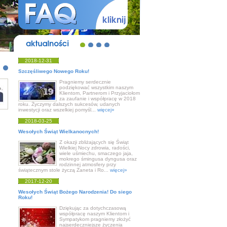
aktualności
2018-12-31
Szczęśliwego Nowego Roku!
Pragniemy serdecznie
podziękować wszystkim naszym
Klientom, Partnerom i Przyjaciołom
za zaufanie i współpracę w 2018
roku. Życzymy dalszych sukcesów, udanych
inwestycji oraz wszelkiej pomyśl...
więcej»
2018-03-25
Wesołych Świąt Wielkanocnych!
Z okazji zbliżających się Świąt
Wielkiej Nocy zdrowia, radości,
wiele uśmiechu, smaczego jaja,
mokrego śmingusa dyngusa oraz
rodzinnej atmosfery przy
świątecznym stole życzą Żaneta i Ro...
więcej»
2017-12-20
Wesołych Świąt Bożego Narodzenia! Do siego
Roku!
Dziękując za dotychczasową
współpracę naszym Klientom i
Sympatykom pragniemy złożyć
najserdeczniejsze życzenia