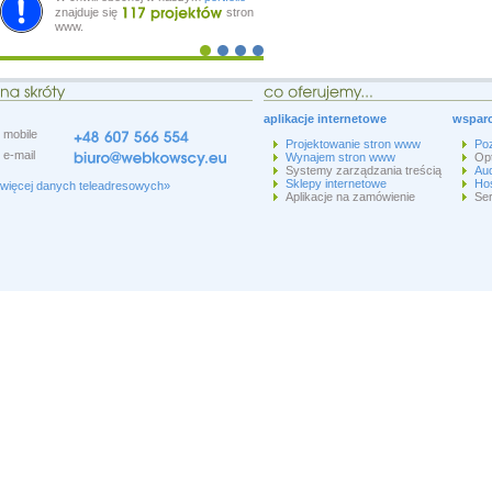
znajduje się
stron
www.
aplikacje internetowe
wsparc
mobile
Projektowanie stron www
Po
e-mail
Wynajem stron www
Op
Systemy zarządzania treścią
Aud
Sklepy internetowe
Hos
więcej danych teleadresowych»
Aplikacje na zamówienie
Ser