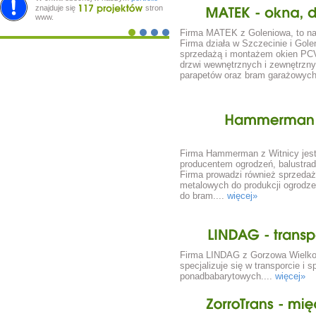
znajduje się
stron
www.
MATEK
okna,
Firma MATEK z Goleniowa, to nasz
Firma działa w Szczecinie i Gole
sprzedażą i montażem okien PCV
drzwi wewnętrznych i zewnętrznych
parapetów oraz bram garażowych
Hammerman
Firma Hammerman z Witnicy jes
producentem ogrodzeń, balustrad, 
Firma prowadzi również sprzeda
metalowych do produkcji ogrodze
do bram....
więcej»
LINDAG
Firma LINDAG z Gorzowa Wielko
specjalizuje się w transporcie i 
ponadbabarytowych....
więcej»