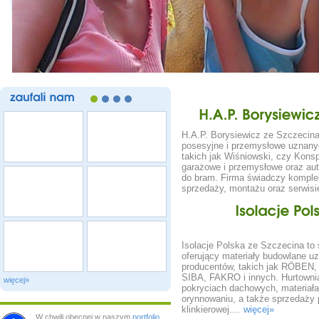
zaufali
nam
H.A.P.
Borysi
H.A.P. Borysiewicz ze Szczecina
posesyjne i przemysłowe uznany
takich jak Wiśniowski, czy Konsp
garażowe i przemysłowe oraz au
do bram. Firma świadczy komple
sprzedaży, montażu oraz serwis
Isolacje
Isolacje Polska ze Szczecina to
oferujący materiały budowlane u
producentów, takich jak RÖBEN
SIBA, FAKRO i innych. Hurtownia
więcej»
pokryciach dachowych, materiał
orynnowaniu, a także sprzedaży 
klinkierowej....
więcej»
W chwili obecnej w naszym
portfolio