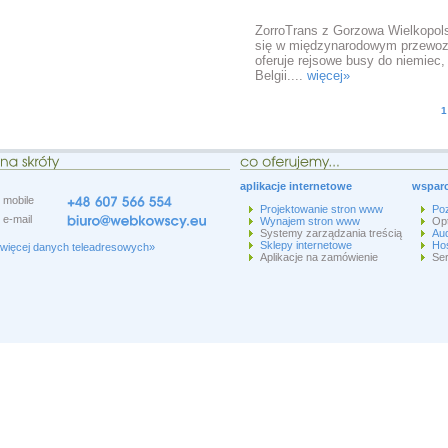
ZorroTrans
ZorroTrans z Gorzowa Wielkopols
się w międzynarodowym przewoz
oferuje rejsowe busy do niemiec, 
Belgii....
więcej»
1
aplikacje internetowe
wsparc
mobile
Projektowanie stron www
Po
e-mail
Wynajem stron www
Op
Systemy zarządzania treścią
Aud
Sklepy internetowe
Hos
więcej danych teleadresowych»
Aplikacje na zamówienie
Ser