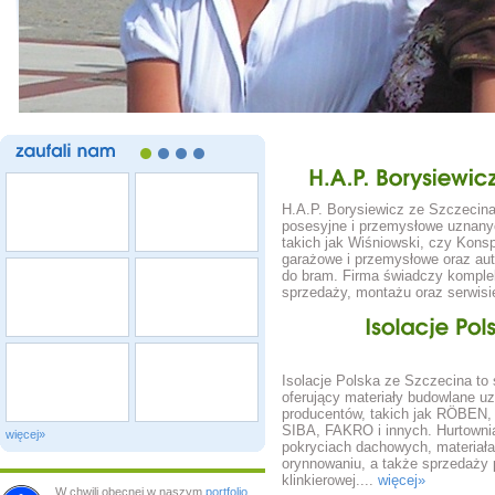
zaufali
nam
H.A.P.
Borysi
H.A.P. Borysiewicz ze Szczecina
posesyjne i przemysłowe uznany
takich jak Wiśniowski, czy Konsp
garażowe i przemysłowe oraz au
do bram. Firma świadczy komple
sprzedaży, montażu oraz serwis
Isolacje
Isolacje Polska ze Szczecina to
oferujący materiały budowlane u
producentów, takich jak RÖBEN
SIBA, FAKRO i innych. Hurtownia
więcej»
pokryciach dachowych, materiał
orynnowaniu, a także sprzedaży 
klinkierowej....
więcej»
W chwili obecnej w naszym
portfolio