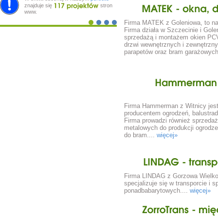
znajduje się
stron
www.
MATEK
okna,
Firma MATEK z Goleniowa, to nasz
Firma działa w Szczecinie i Gole
sprzedażą i montażem okien PCV
drzwi wewnętrznych i zewnętrznych
parapetów oraz bram garażowych
Hammerman
Firma Hammerman z Witnicy jes
producentem ogrodzeń, balustrad, 
Firma prowadzi również sprzeda
metalowych do produkcji ogrodze
do bram....
więcej»
LINDAG
Firma LINDAG z Gorzowa Wielko
specjalizuje się w transporcie i 
ponadbabarytowych....
więcej»