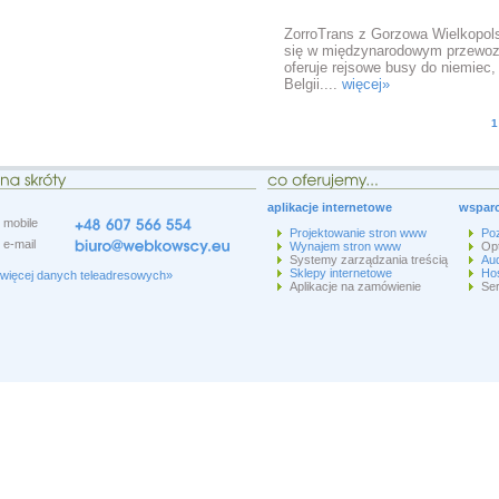
ZorroTrans
ZorroTrans z Gorzowa Wielkopols
się w międzynarodowym przewoz
oferuje rejsowe busy do niemiec, 
Belgii....
więcej»
1
aplikacje internetowe
wsparc
mobile
Projektowanie stron www
Po
e-mail
Wynajem stron www
Op
Systemy zarządzania treścią
Aud
Sklepy internetowe
Hos
więcej danych teleadresowych»
Aplikacje na zamówienie
Ser