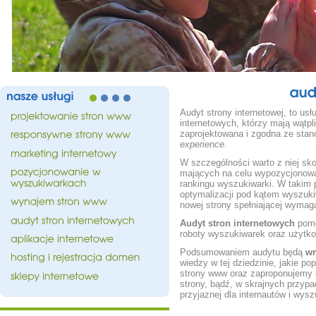
nasze
usługi
Audyt strony internetowej, to us
internetowych, którzy mają wątpl
zaprojektowana i zgodna ze stan
experience
.
W szczególności warto z niej s
mających na celu wypozycjonowan
rankingu wyszukiwarki. W takim 
optymalizacji pod kątem wyszuki
nowej strony spełniającej wyma
Audyt stron internetowych
pomo
roboty wyszukiwarek oraz użytko
Podsumowaniem audytu będą
wn
wiedzy w tej dziedzinie, jakie p
strony www oraz zaproponujemy 
strony, bądź, w skrajnych przyp
przyjaznej dla internautów i wys