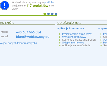
W chwili obecnej w naszym
portfolio
znajduje się
stron
www.
aplikacje internetowe
wsparc
mobile
Projektowanie stron www
Po
e-mail
Wynajem stron www
Op
Systemy zarządzania treścią
Aud
Sklepy internetowe
Hos
więcej danych teleadresowych»
Aplikacje na zamówienie
Ser