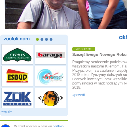
zaufali
nam
2018-12-31
Szczęśliwego Nowego Roku
Pragniemy serdecznie podzięko
wszystkim naszym Klientom, Par
Przyjaciołom za zaufanie i współ
2018 roku. Życzymy dalszych s
udanych inwestycji oraz wszelkie
pomyślności w nadchodzącym 
2019.
«powrót
więcej»
W chwili obecnej w naszym
portfolio