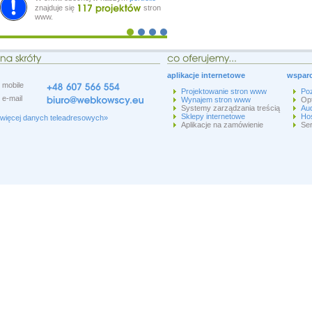
znajduje się
stron
www.
aplikacje internetowe
wsparc
mobile
Projektowanie stron www
Po
e-mail
Wynajem stron www
Op
Systemy zarządzania treścią
Aud
Sklepy internetowe
Hos
więcej danych teleadresowych»
Aplikacje na zamówienie
Ser