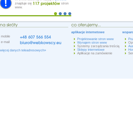
znajduje się
stron
www.
aplikacje internetowe
wsparc
mobile
Projektowanie stron www
Po
e-mail
Wynajem stron www
Op
Systemy zarządzania treścią
Aud
Sklepy internetowe
Hos
więcej danych teleadresowych»
Aplikacje na zamówienie
Ser