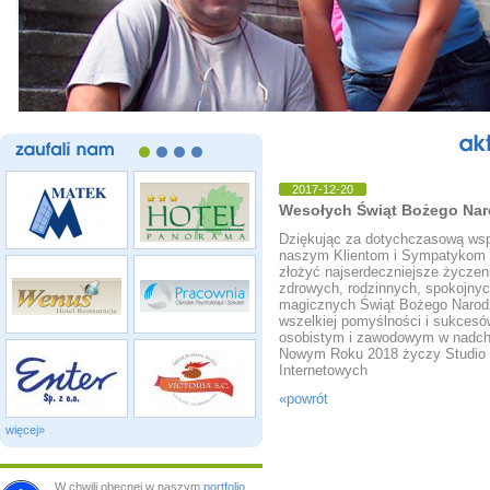
zaufali
nam
2017-12-20
Wesołych Świąt Bożego Nar
Dziękując za dotychczasową wsp
naszym Klientom i Sympatykom
złożyć najserdeczniejsze życzen
zdrowych, rodzinnych, spokojnyc
magicznych Świąt Bożego Narod
wszelkiej pomyślności i sukcesó
osobistym i zawodowym w nadc
Nowym Roku 2018 życzy Studio 
Internetowych
«powrót
więcej»
W chwili obecnej w naszym
portfolio