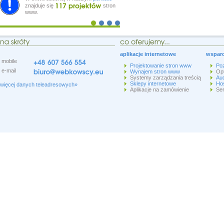
znajduje się
stron
www.
aplikacje internetowe
wsparc
mobile
Projektowanie stron www
Po
e-mail
Wynajem stron www
Op
Systemy zarządzania treścią
Aud
Sklepy internetowe
Hos
więcej danych teleadresowych»
Aplikacje na zamówienie
Ser