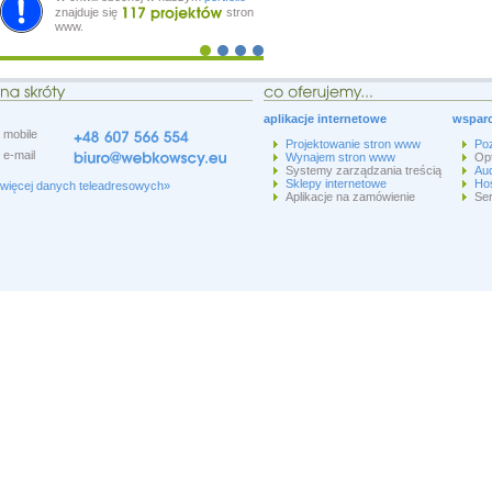
znajduje się
stron
www.
aplikacje internetowe
wsparc
mobile
Projektowanie stron www
Po
e-mail
Wynajem stron www
Op
Systemy zarządzania treścią
Aud
Sklepy internetowe
Hos
więcej danych teleadresowych»
Aplikacje na zamówienie
Ser